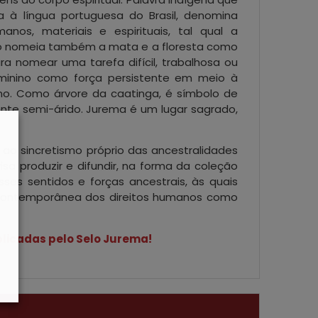
a à língua portuguesa do Brasil, denomina
nos, materiais e espirituais, tal qual a
o nomeia também a mata e a floresta como
ra nomear uma tarefa difícil, trabalhosa ou
eminino como força persistente em meio à
o. Como árvore da caatinga, é símbolo de
nte semi-árido. Jurema é um lugar sagrado,
ao sincretismo próprio das ancestralidades
visa produzir e difundir, na forma da coleção
esses sentidos e forças ancestrais, às quais
contemporânea dos direitos humanos como
licadas pelo Selo Jurema!