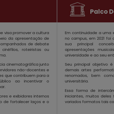
Palco D
e visa promover a cultura
Em continuidade a uma e
meio da apresentação de
no campus, em 2021 foi 
, acompanhados de debate
sua principal conce
inéfilos, roteiristas ou
apresentações musica
ma.
universidade e ao seu ent
cia cinematográfica junto
Seu principal objetivo 
servidores não-docentes e
demais artes performati
es que contribuem para a
renomados, bem como
blico ao incentivar o
universitária.
ar.
Essa forma de intercâm
res e exibidores internos
iniciantes, muitos dele
o de fortalecer laços e o
variados formatos tais c