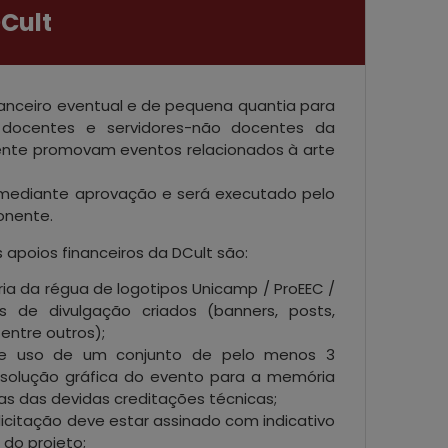
Cult
nanceiro eventual e de pequena quantia para
 docentes e servidores-não docentes da
nte promovam eventos relacionados à arte
mediante aprovação e será executado pelo
onente.
s apoios financeiros da DCult são:
ria da régua de logotipos Unicamp / ProEEC /
s de divulgação criados (banners, posts,
 entre outros);
de uso de um conjunto de pelo menos 3
solução gráfica do evento para a memória
s das devidas creditações técnicas;
citação deve estar assinado com indicativo
 do projeto;