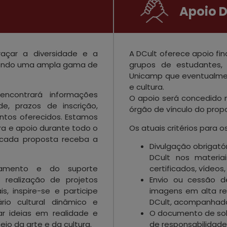
Apoio D
açar a diversidade e a
A DCult oferece apoio fi
ngendo uma ampla gama de
grupos de estudantes,
Unicamp que eventualme
e cultura.
encontrará informações
O apoio será concedido 
de, prazos de inscrição,
órgão de vínculo do prop
ntos oferecidos. Estamos
a e apoio durante todo o
Os atuais critérios para o
 cada proposta receba a
Divulgação obrigató
DCult nos materiai
iamento e do suporte
certificados, vídeos,
realização de projetos
Envio ou cessão 
s, inspire-se e participe
imagens em alta re
io cultural dinâmico e
DCult, acompanhada
ar ideias em realidade e
O documento de soli
io da arte e da cultura.
de responsabilidade