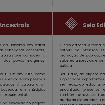
Ancestrais
Selo Ed
o da Unicamp em trazer
O selo editorial Jurema, 
s sabedorias ancestrais,
reitoria de Extensão, E
culturais que compõem a
promoção de publicações 
s dos povos indígenas,
saberes ancestrais e de
cultura.
ela DCult em 2017, como
Seu título, de origem i
s que envolveram pessoas
significados importante
culadas à cultura afro-
ser realizado editoria
 baseada em múltiplas
encantada, presente e
es experimentais.
também atravessa tradiç
produtos elaborados a pa
upo envolvido no projeto
material e abrem passage