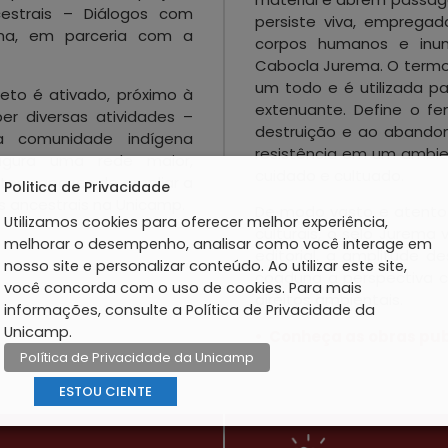
estrais – Diálogos com
persiste viva, empregad
ema, em parceria com a
corpos humanos e inuma
Cabocla Jurema. O term
um todo e é utilizada pa
jeto é ativado, próximo à
extenuante. Define o f
er diversas atividades –
destruição e ao abandon
la comunidade indígena
resistência em um ambie
ugura uma rede maior,
cuidado e cultuado.
tos capazes de ampliar a
Politica de Privacidade
es ancestrais na Unicamp.
De modo vasto e atento 
Utilizamos cookies para oferecer melhor experiência,
culturais, o selo Jurema 
melhorar o desempenho, analisar como você interage em
editorial, a amplitude d
nosso site e personalizar conteúdo. Ao utilizar este site,
coaduna a perspectiva 
você concorda com o uso de cookies. Para mais
direitos ambientais.
informações, consulte a Política de Privacidade da
Unicamp.
• Conheça as obras pub
Política de Privacidade da Unicamp
ESTOU CIENTE