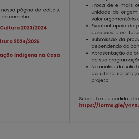
Troca de e-mails o
 nossa página de editais.
unidade de origem,
a do caminho.
valor orçamentário 
Eventual apoio do 
e Cultura 2023/2024
parecerista em futur
Submissão da prop
ultura 2024/2025
dependendo da comp
Apresentação de or
pação Indígena na Casa
de sua programaçã
Na análise da solici
da última solicit
projeto.
Submeta seu pedido atrav
https://forms.gle/y4Y