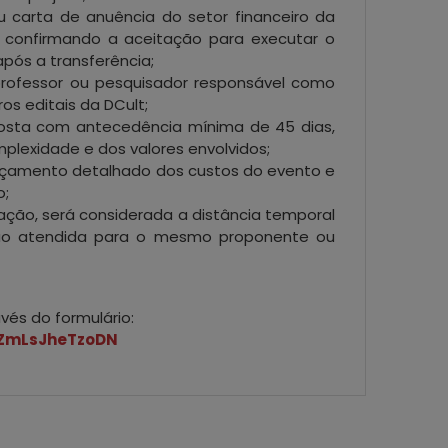
u carta de anuência do setor financeiro da
 confirmando a aceitação para executar o
após a transferência;
professor ou pesquisador responsável como
os editais da DCult;
osta com antecedência mínima de 45 dias,
lexidade e dos valores envolvidos;
çamento detalhado dos custos do evento e
o;
tação, será considerada a distância temporal
ação atendida para o mesmo proponente ou
és do formulário:
XZmLsJheTzoDN