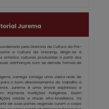
itorial Jurema
coordenado pela Diretoria de Cultura da Pró-
sporte e Cultura da Unicamp, dirige-se à
artístico culturais produzidas a partir dos
 suas vizinhanças com as demais formas de
ndígena, carrega consigo uma vasta rede de
s para o bom direcionamento do trabalho a
lmente. Jurema é uma árvore espinhosa e
m inúmeras tradições indígenas. Assim
ões cristãs e rituais afro-brasileiros. Os
rtir de suas partes vegetais curam o corpo
ns ao corpo espiritual. Palavra indígena que