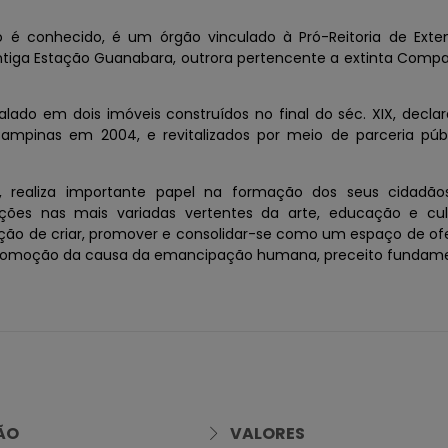
é conhecido, é um órgão vinculado à Pró-Reitoria de Exte
ntiga Estação Guanabara, outrora pertencente a extinta Comp
talado em dois imóveis construídos no final do séc. XIX, decla
 Campinas em 2004, e revitalizados por meio de parceria púb
 realiza importante papel na formação dos seus cidadão
ções nas mais variadas vertentes da arte, educação e cul
ção de criar, promover e consolidar-se como um espaço de of
 à promoção da causa da emancipação humana, preceito fundam
ÃO
VALORES