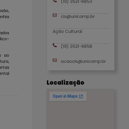
(19) 3521-6853
nsão,
cis@unicamp.br
anhia
Ação Cultural:
rados
lico-
(19) 3521-6858
s ao
acaocis@unicamp.br
tura,
ertas
ental
Localização