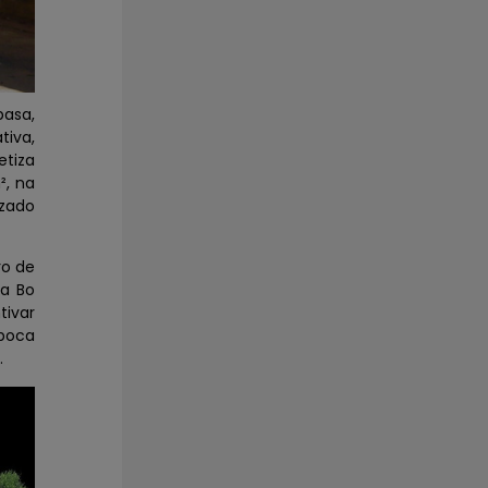
pasa,
tiva,
etiza
², na
izado
ro de
na Bo
tivar
época
.