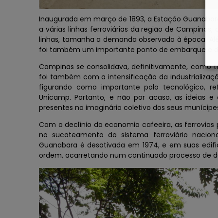
Inaugurada em março de 1893, a Estação Guanabar
a várias linhas ferroviárias da região de Campinas
linhas, tamanha a demanda observada à época. Alé
foi também um importante ponto de embarque e d
Campinas se consolidava, definitivamente, como te
foi também com a intensificação da industrializa
figurando como importante polo tecnológico, re
Unicamp. Portanto, e não por acaso, as ideias e 
presentes no imaginário coletivo dos seus munícipes,
Com o declínio da economia cafeeira, as ferrovias
no sucateamento do sistema ferroviário nacion
Guanabara é desativada em 1974, e em suas edif
ordem, acarretando num continuado processo de d