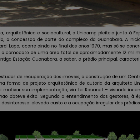
a, arquitetônica e sociocultural, a Unicamp pleiteia junto à Fe
, a concessão de parte do complexo da Guanabara. A inicia
aral Lapa, ocorre ainda no final dos anos 1970, mas só se concr
do o comodato de uma área total de aproximadamente 12 mil m
antiga Estação Guanabara, a saber, o prédio principal, caracter
estudos de recuperação dos imóveis, a construção de um Cent
forma de projeto arquitetônico de autoria da arquiteta Li
motivar sua implementação, via Lei Rouanet – visando incen
 não obteve êxito. Segundo o entendimento dos gestores, à 
e desinteresse: elevado custo e a ocupação irregular dos prédios