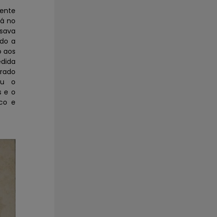
cente
já no
ssava
ndo a
o aos
edida
erado
ou o
s e o
co e