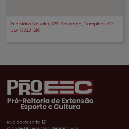
Rua Mário Siqueira, 829, Botafogo, Campinas-SP |
CEP 13020-210
Rua da Reitoria, 121
Cidade Universitária Zeferino Vaz