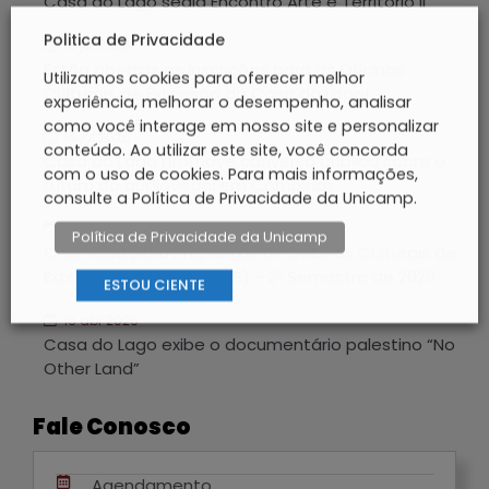
Casa do Lago sedia Encontro Arte e Território II
Politica de Privacidade
15 jul 2026
Estão abertas as inscrições para as Oficinas
Utilizamos cookies para oferecer melhor
Culturais de Extensão da Casa do Lago!
experiência, melhorar o desempenho, analisar
como você interage em nosso site e personalizar
14 jul 2026
conteúdo. Ao utilizar este site, você concorda
Casa do Lago promove conversa pública sobre o
com o uso de cookies. Para mais informações,
futuro do audiovisual em Campinas
consulte a Política de Privacidade da Unicamp.
14 maio 2026
Política de Privacidade da Unicamp
Chamada para Propostas de Oficinas Culturais de
Extensão (PROPONENTES) - 2º Semestre de 2026
ESTOU CIENTE
16 abr 2026
Casa do Lago exibe o documentário palestino “No
Other Land”
Fale Conosco
Agendamento