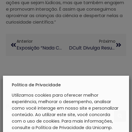
ações que sejam lúdicas, mas que também engajem
e promovam interação. É assim que conseguimos
aproximar as crianças da ciência e despertar nelas a
curiosidade científica.”
Anterior
Próximo
Exposição “Nada Como Um Dia Depois De Outro” Celebra 60 Anos Do MACC E Abre Agenda Comemorativa Da Unicamp
DCult Divulga Resultado Preliminar Do Edital De Arte E Cultura 2025/2026
Politica de Privacidade
Utilizamos cookies para oferecer melhor
experiência, melhorar o desempenho, analisar
Pesquisar
como você interage em nosso site e personalizar
conteúdo. Ao utilizar este site, você concorda
com o uso de cookies. Para mais informações,
consulte a Política de Privacidade da Unicamp.