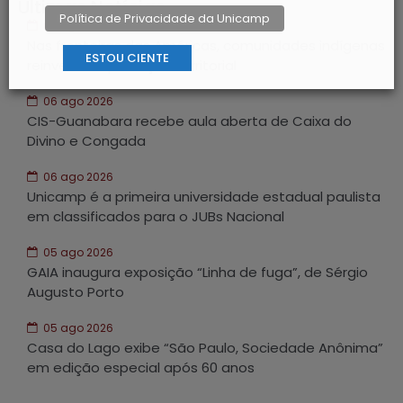
Últimas Notícias
Política de Privacidade da Unicamp
07 ago 2026
Nas fronteiras das Américas, comunidades indígenas
ESTOU CIENTE
reinventam proteção territorial
06 ago 2026
CIS-Guanabara recebe aula aberta de Caixa do
Divino e Congada
06 ago 2026
Unicamp é a primeira universidade estadual paulista
em classificados para o JUBs Nacional
05 ago 2026
GAIA inaugura exposição “Linha de fuga”, de Sérgio
Augusto Porto
05 ago 2026
Casa do Lago exibe “São Paulo, Sociedade Anônima”
em edição especial após 60 anos