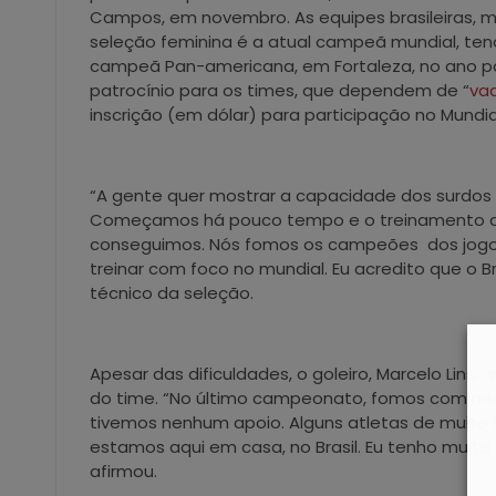
Campos, em novembro. As equipes brasileiras, m
seleção feminina é a atual campeã mundial, tend
campeã Pan-americana, em Fortaleza, no ano pas
patrocínio para os times, que dependem de “
va
inscrição (em dólar) para participação no Mundia
“A gente quer mostrar a capacidade dos surdos d
Começamos há pouco tempo e o treinamento a
conseguimos. Nós fomos os campeões dos jogos
treinar com foco no mundial. Eu acredito que o Br
técnico da seleção.
Apesar das dificuldades, o goleiro, Marcelo Lins
do time. “No último campeonato, fomos com mui
tivemos nenhum apoio. Alguns atletas de muito t
estamos aqui em casa, no Brasil. Eu tenho muita
afirmou.