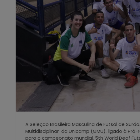
A Seleção Brasileira Masculina de Futsal de Surd
Multidisciplinar da Unicamp (GMU), ligado à Pró-
para o campeonato mundial, 5th World Deaf Fut