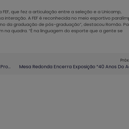
FEF, que fez a articulação entre a seleção e a Unicamp,
sa interação. A FEF é reconhecida no meio esportivo paralím
aluno da graduação de pós-graduação”, destacou Romão. Pa
m na quadra. “É na linguagem do esporte que a gente se
Pró
Edital De Incentivo A Novos Docentes Recebe Propostas Até Dia 30