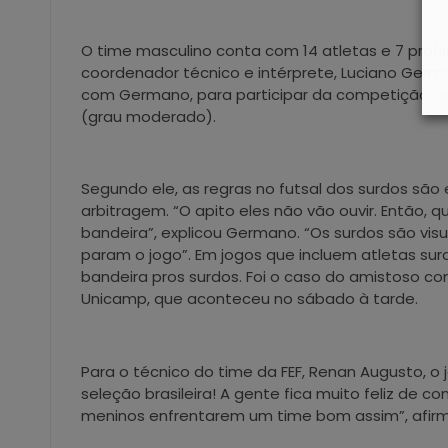
O time masculino conta com 14 atletas e 7 prof
coordenador técnico e intérprete, Luciano Germa
com Germano, para participar da competição, os
(grau moderado).
Segundo ele, as regras no futsal dos surdos s
arbitragem. “O apito eles não vão ouvir. Então, qu
bandeira”, explicou Germano. “Os surdos são vi
param o jogo”. Em jogos que incluem atletas surd
bandeira pros surdos. Foi o caso do amistoso co
Unicamp, que aconteceu no sábado à tarde.
Para o técnico do time da FEF, Renan Augusto, o
seleção brasileira! A gente fica muito feliz de c
meninos enfrentarem um time bom assim”, afir