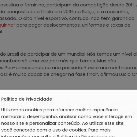
asculina e feminina, participam da competição desde 2011. 
o conquistado o título em 2019, na Suíça, e a masculina,
sado. O alto nível esportivo, contudo, não tem garantido
quinha
” para pagar deslocamentos, uniformes e taxas de
l.
o Brasil de participar de um mundial. Nós temos um nível al
contece só uma vez por mês que temos. Mas nós
 Pan-americanos, no ano passado. E esse ano continuam
asil é muito capaz de chegar na fase final”, afirmou Lucio Cr
Politica de Privacidade
, que jogou o mundial da Suíça, está confiante no desempen
ta dificuldade, porque temos que pagar tudo do bolso. Nã
Utilizamos cookies para oferecer melhor experiência,
alento, não foram porque não tinha dinheiro”, lamentou. “A
melhorar o desempenho, analisar como você interage em
 confiança na minha equipe. O nosso objetivo é pegar a taça
nosso site e personalizar conteúdo. Ao utilizar este site,
você concorda com o uso de cookies. Para mais
informações, consulte a Política de Privacidade da