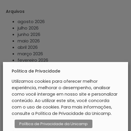
Arquivos
agosto 2026
julho 2026
junho 2026
maio 2026
abril 2026
março 2026
fevereiro 2026
janeiro 2026
Politica de Privacidade
dezembro 2025
novembro 2025
Utilizamos cookies para oferecer melhor
outubro 2025
experiência, melhorar o desempenho, analisar
setembro 2025
como você interage em nosso site e personalizar
agosto 2025
conteúdo. Ao utilizar este site, você concorda
julho 2025
com o uso de cookies. Para mais informações,
junho 2025
consulte a Política de Privacidade da Unicamp.
maio 2025
Política de Privacidade da Unicamp
abril 2025
março 2025