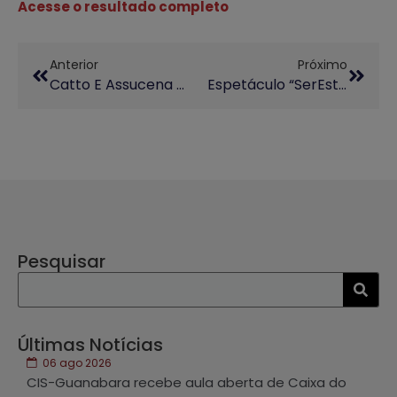
Acesse o resultado completo
Anterior
Próximo
Catto E Assucena Celebram Cotas Trans Na Unicamp E Orgulho LGBTQIA+ Em Show
Espetáculo “SerEstando Mulheres” Integra Programação Dos 60 Anos Da Unicamp
Pesquisar
Últimas Notícias
06 ago 2026
CIS-Guanabara recebe aula aberta de Caixa do