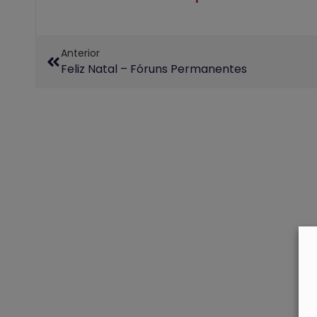
Anterior
Feliz Natal – Fóruns Permanentes