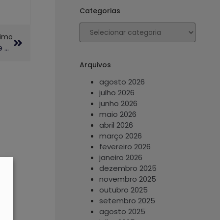
Categorias
ximo
Unicamp Sediará O XXV Congresso Da Sociedade Brasileira De Estudos Clássicos
Arquivos
agosto 2026
julho 2026
junho 2026
maio 2026
abril 2026
março 2026
fevereiro 2026
janeiro 2026
dezembro 2025
novembro 2025
outubro 2025
setembro 2025
agosto 2025