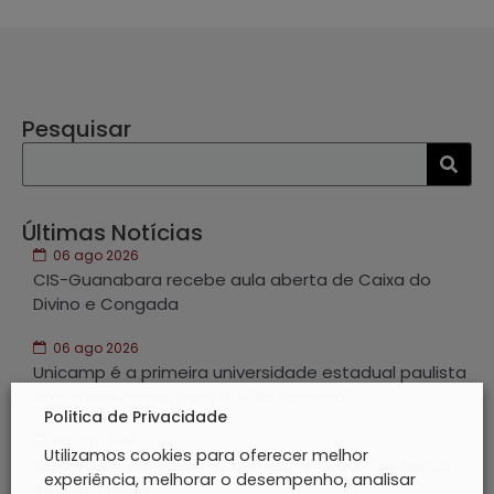
Pesquisar
Últimas Notícias
06 ago 2026
CIS-Guanabara recebe aula aberta de Caixa do
Divino e Congada
06 ago 2026
Unicamp é a primeira universidade estadual paulista
em classificados para o JUBs Nacional
Politica de Privacidade
05 ago 2026
Utilizamos cookies para oferecer melhor
GAIA inaugura exposição “Linha de fuga”, de Sérgio
experiência, melhorar o desempenho, analisar
Augusto Porto