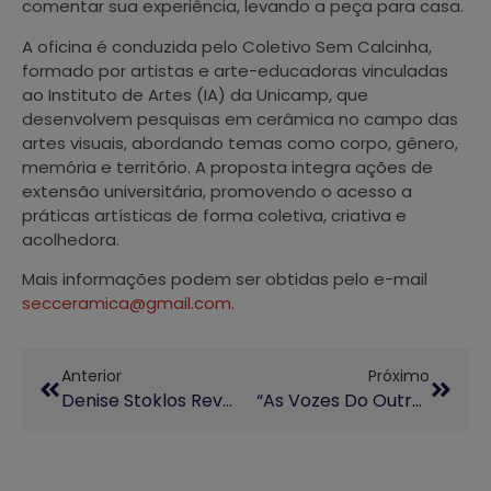
comentar sua experiência, levando a peça para casa.
A oficina é conduzida pelo Coletivo Sem Calcinha,
formado por artistas e arte-educadoras vinculadas
ao Instituto de Artes (IA) da Unicamp, que
desenvolvem pesquisas em cerâmica no campo das
artes visuais, abordando temas como corpo, gênero,
memória e território. A proposta integra ações de
extensão universitária, promovendo o acesso a
práticas artísticas de forma coletiva, criativa e
acolhedora.
Mais informações podem ser obtidas pelo e-mail
secceramica@gmail.com
.
Anterior
Próximo
Denise Stoklos Revisita Espetáculo “Mary Stuart” No Palco DCult
“As Vozes Do Outro Lado” Transforma Lendas Urbanas Em Audiodrama