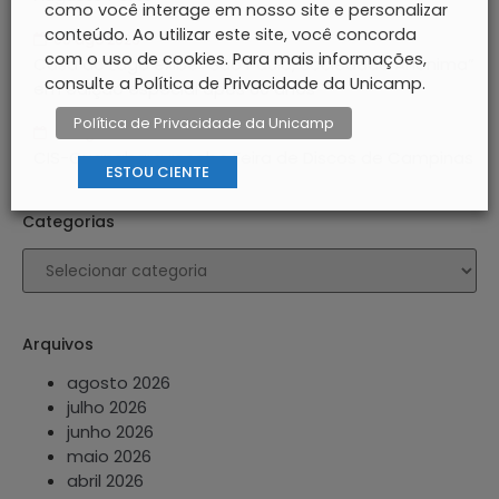
como você interage em nosso site e personalizar
conteúdo. Ao utilizar este site, você concorda
05 ago 2026
com o uso de cookies. Para mais informações,
Casa do Lago exibe “São Paulo, Sociedade Anônima”
consulte a Política de Privacidade da Unicamp.
em edição especial após 60 anos
Política de Privacidade da Unicamp
04 ago 2026
CIS-Guanabara recebe Feira de Discos de Campinas
ESTOU CIENTE
Categorias
Arquivos
agosto 2026
julho 2026
junho 2026
maio 2026
abril 2026