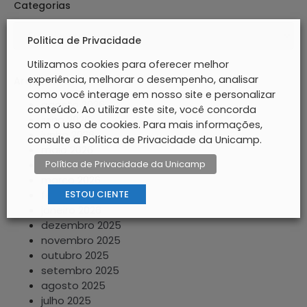
Categorias
Politica de Privacidade
Utilizamos cookies para oferecer melhor
experiência, melhorar o desempenho, analisar
Arquivos
como você interage em nosso site e personalizar
agosto 2026
conteúdo. Ao utilizar este site, você concorda
julho 2026
com o uso de cookies. Para mais informações,
junho 2026
consulte a Política de Privacidade da Unicamp.
maio 2026
Política de Privacidade da Unicamp
abril 2026
março 2026
ESTOU CIENTE
fevereiro 2026
janeiro 2026
dezembro 2025
novembro 2025
outubro 2025
setembro 2025
agosto 2025
julho 2025