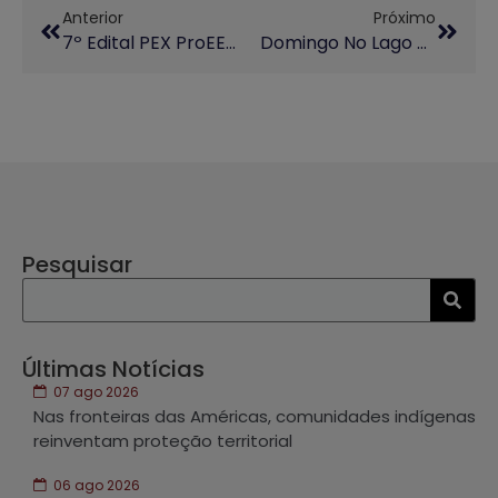
Anterior
Próximo
7º Edital PEX ProEEC – Prorrogação Da Divulgação Do Resultado Preliminar
Domingo No Lago Traz Histórias E Música Para Toda A Família (09/11)
Pesquisar
Últimas Notícias
07 ago 2026
Nas fronteiras das Américas, comunidades indígenas
reinventam proteção territorial
06 ago 2026