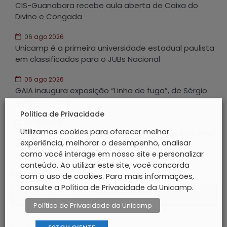
CIS-Guanabara recebe aula aberta de Caixa do
Divino e Congada
06 ago 2026
Unicamp é a primeira universidade estadual paulista
em classificados para o JUBs Nacional
05 ago 2026
GAIA inaugura exposição “Linha de fuga”, de Sérgio
Augusto Porto
Politica de Privacidade
05 ago 2026
Utilizamos cookies para oferecer melhor
Casa do Lago exibe “São Paulo, Sociedade Anônima”
experiência, melhorar o desempenho, analisar
em edição especial após 60 anos
como você interage em nosso site e personalizar
conteúdo. Ao utilizar este site, você concorda
Categorias
com o uso de cookies. Para mais informações,
consulte a Política de Privacidade da Unicamp.
Política de Privacidade da Unicamp