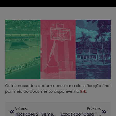
Os interessados podem consultar a classificação final
por meio do documento disponível no
link
.
Anterior
Próximo
Inscrições 2º Semestre: Programa UniversIDADE!
Exposição “Casa-Território ≡ Território-Casa” Reúne Artistas Para Refletir Sobre Deslocamento E Pertencimento