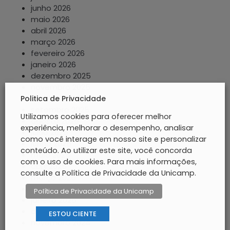
junho 2026
maio 2026
abril 2026
março 2026
fevereiro 2026
janeiro 2026
dezembro 2025
novembro 2025
outubro 2025
Politica de Privacidade
setembro 2025
Utilizamos cookies para oferecer melhor
agosto 2025
experiência, melhorar o desempenho, analisar
julho 2025
como você interage em nosso site e personalizar
junho 2025
conteúdo. Ao utilizar este site, você concorda
maio 2025
com o uso de cookies. Para mais informações,
abril 2025
consulte a Política de Privacidade da Unicamp.
março 2025
fevereiro 2025
Política de Privacidade da Unicamp
janeiro 2025
dezembro 2024
ESTOU CIENTE
novembro 2024