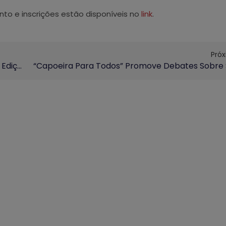
to e inscrições estão disponíveis no
link
.
Pró
Museu Exploratório Abre Inscrições Para Nova Edição Do Cartas Exploratórias De Ciências