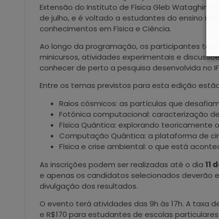
Extensão do Instituto de Física Gleb Wataghin (I
de julho, e é voltado a estudantes do ensino mé
conhecimentos em Física e Ciência.
Ao longo da programação, os participantes ter
minicursos, atividades experimentais e discussões
conhecer de perto a pesquisa desenvolvida no I
Entre os temas previstos para esta edição estão
Raios cósmicos: as partículas que desafiam
Fotônica computacional: caracterização de 
Física Quântica: explorando teoricamente o
Computação Quântica: a plataforma de cir
Física e crise ambiental: o que está acon
As inscrições podem ser realizadas até o dia
11 
e apenas os candidatos selecionados deverão e
divulgação dos resultados.
O evento terá atividades das 9h às 17h. A taxa 
e R$170 para estudantes de escolas particulares