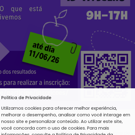
Politica de Privacidade
Utilizamos cookies para oferecer melhor experiência,
melhorar o desempenho, analisar como você interage em
nosso site e personalizar conteúdo. Ao utilizar este site,
você concorda com o uso de cookies. Para mais
ica nas Férias), iniciativa promovida pela Coordenadoria de
informações, consulte a Política de Privacidade da