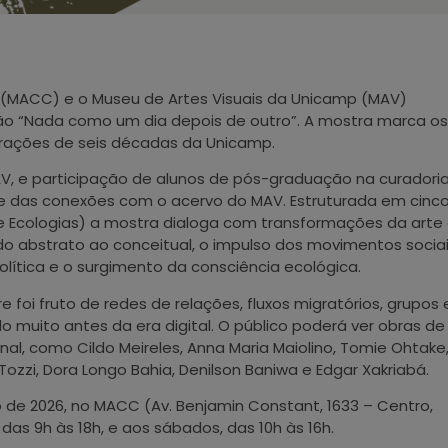
(MACC) e o Museu de Artes Visuais da Unicamp (MAV)
ição “Nada como um dia depois de outro”. A mostra marca os
ações de seis décadas da Unicamp.
AV, e participação de alunos de pós-graduação na curadori
 e das conexões com o acervo do MAV. Estruturada em cinc
 e Ecologias) a mostra dialoga com transformações da arte
o abstrato ao conceitual, o impulso dos movimentos socia
olítica e o surgimento da consciência ecológica.
oi fruto de redes de relações, fluxos migratórios, grupos 
muito antes da era digital. O público poderá ver obras de
nal, como Cildo Meireles, Anna Maria Maiolino, Tomie Ohtake
Tozzi, Dora Longo Bahia, Denilson Baniwa e Edgar Xakriabá.
ro de 2026, no MACC (Av. Benjamin Constant, 1633 – Centro,
as 9h às 18h, e aos sábados, das 10h às 16h.