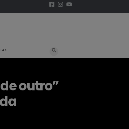
IAS
de outro”
nda