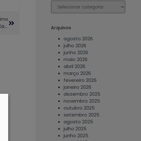
ximo
Viva Ciência! 2025 Aproxima Jovens Da Ciência Com Oficinas Interativas E Atividades Da Unicamp
Arquivos
agosto 2026
julho 2026
junho 2026
maio 2026
abril 2026
março 2026
fevereiro 2026
janeiro 2026
dezembro 2025
novembro 2025
outubro 2025
setembro 2025
agosto 2025
julho 2025
junho 2025