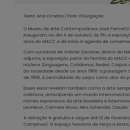
Texto: Ana Ornelas | Foto: Divulgação
O Museu de Arte Contemporânea José Pancetti 
inauguram, no dia 4 de outubro, às 11h, a expos
anos do MACC e dá início à agenda de comemor
Com curadoria de Gabriel Zacarias, diretor do M
adjunta, a exposição parte da história do MACC
núcleos (Linguagens, Cotidianos, Redes, Corpos
da sociedade desde os anos 1960: a passagem d
de 1968, a centralidade do corpo como alvo da p
Esses eixos revelam também como a arte sempre f
coletivos, antecipando um mundo interconectado 
nomes expressivos da arte brasileira e internacio
Leonilson, Carmela Gross, Mira Schendel, Claudio 
A visitação é gratuita e segue até 12 de feverei
Campinas). O espaço funciona de terça a sexta, d