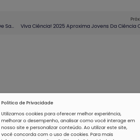
Pró
Exposição Coletiva “Milton Santos: Caminhos De Saúde E Território” Inaugura No Espaço Das Artes Da FCM
Politica de Privacidade
Utilizamos cookies para oferecer melhor experiência,
melhorar o desempenho, analisar como você interage em
nosso site e personalizar conteúdo. Ao utilizar este site,
você concorda com o uso de cookies. Para mais