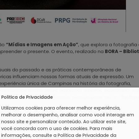
ção
“Mídias e Imagens em Ação”
, que explora a fotografia
preender o presente. O evento, realizado na
BORA – Biblio
visuais do passado e as práticas contemporâneas de
icas influenciam nossas formas atuais de expressão. Um
experiência única de Campinas na história da fotografia,
os trópicos e foi pioneiro ao propor o termo “fotografia” pa
sso cotidiano, onde qualquer pessoa pode ser um fotógr
Politica de Privacidade
Utilizamos cookies para oferecer melhor experiência,
melhorar o desempenho, analisar como você interage em
 esta iniciativa que convida o público a refletir sobre a
nosso site e personalizar conteúdo. Ao utilizar este site,
co das imagens.
você concorda com o uso de cookies. Para mais
informações, consulte a Política de Privacidade da