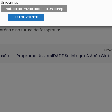
Unicamp.
Política de Privacidade da Unicamp
ESTOU CIENTE
tória e no futuro da fotografia!
Pró
EDITAL ProEEC-EAD 02/2025 – Cursos De Extensão A Distância