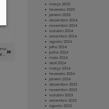
março 2025
fevereiro 2025
janeiro 2025
dezembro 2024
novembro 2024
outubro 2024
setembro 2024
agosto 2024
julho 2024
ximo
junho 2024
Programa UniversIDADE Se Integra À Ação Global E Realiza “Dia Do Desafio” Na Próxima Quarta-Feira
maio 2024
abril 2024
março 2024
fevereiro 2024
janeiro 2024
dezembro 2023
novembro 2023
outubro 2023
setembro 2023
agosto 2023