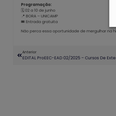
Programação:
🗓️ 02 a 10 de junho
📍 BORA – UNICAMP
🎟️ Entrada gratuita
Não perca essa oportunidade de mergulhar na his
Anterior