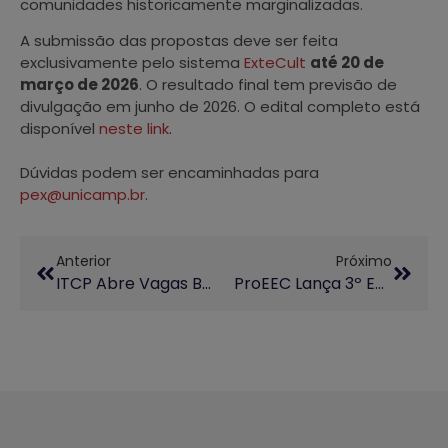
comunidades historicamente marginalizadas.
A submissão das propostas deve ser feita
exclusivamente pelo sistema
ExteCult
até 20 de
março de 2026
. O resultado final tem previsão de
divulgação em junho de 2026. O edital completo está
disponível
neste link
.
Dúvidas podem ser encaminhadas para
pex@unicamp.br
.
Anterior
Próximo
ITCP Abre Vagas BAS Para Projetos De Extensão
ProEEC Lança 3º Edital De Apoio A Projetos De Extensão Junto Aos Colégios Técnicos