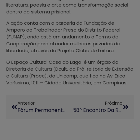
literatura, poesia e arte como transformação social
dentro do sistema prisional.
A ação conta com a parceria da Fundação de
Amparo ao Trabalhador Preso do Distrito Federal
(FUNAP), onde está em andamento o Termo de
Cooperação para atender mulheres privadas de
liberdade, através do Projeto Clube de Leitura.
O Espaço Cultural Casa do Lago é um órgão da
Diretoria de Cultura (Dcult, da Pró-reitoria de Extensão
e Cultura (Proec), da Unicamp, que fica na Av. Érico
Veríssimo, 1011 – Cidade Universitária, em Campinas.
Anterior
Próximo
Fórum Permanente: Drogas K No Contexto Da Ciência, Saúde, Segurança, Relações Sociais, E Trabalhistas.
58º Encontro Da Regional Sudeste Do FORPROEX Destaca Importância Da Extensão Universitária