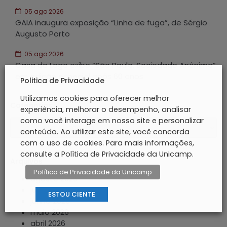
05 ago 2026
GAIA inaugura exposição “Linha de fuga”, de Sérgio
Augusto Porto
05 ago 2026
Casa do Lago exibe “São Paulo, Sociedade Anônima”
em edição especial após 60 anos
Politica de Privacidade
Utilizamos cookies para oferecer melhor
Categorias
experiência, melhorar o desempenho, analisar
como você interage em nosso site e personalizar
conteúdo. Ao utilizar este site, você concorda
com o uso de cookies. Para mais informações,
consulte a Política de Privacidade da Unicamp.
Arquivos
Política de Privacidade da Unicamp
agosto 2026
julho 2026
ESTOU CIENTE
junho 2026
maio 2026
abril 2026