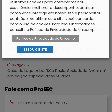
Utilizamos cookies para oferecer melhor
06 ago 2026
CIS-Guanabara recebe aula aberta de Caixa do
experiência, melhorar o desempenho, analisar
Divino e Congada
como você interage em nosso site e personalizar
conteúdo. Ao utilizar este site, você concorda
06 ago 2026
com o uso de cookies. Para mais informações,
Unicamp é a primeira universidade estadual paulista
consulte a Política de Privacidade da Unicamp.
em classificados para o JUBs Nacional
Política de Privacidade da Unicamp
05 ago 2026
GAIA inaugura exposição “Linha de fuga”, de Sérgio
ESTOU CIENTE
Augusto Porto
05 ago 2026
Casa do Lago exibe “São Paulo, Sociedade Anônima”
em edição especial após 60 anos
Fale com a ProEEC
Lista de Ramais da ProEEC