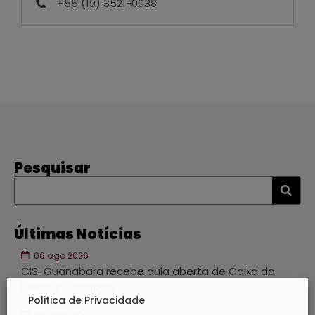
+55 (19) 3521-0038
Pesquisar
Últimas Notícias
06 ago 2026
CIS-Guanabara recebe aula aberta de Caixa do
Divino e Congada
Politica de Privacidade
06 ago 2026