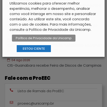
Utilizamos cookies para oferecer melhor
Unicamp é a primeira universidade estadual paulista
experiência, melhorar o desempenho, analisar
em classificados para o JUBs Nacional
como você interage em nosso site e personalizar
conteúdo. Ao utilizar este site, você concorda
05 ago 2026
com o uso de cookies. Para mais informações,
GAIA inaugura exposição “Linha de fuga”, de Sérgio
consulte a Política de Privacidade da Unicamp.
Augusto Porto
Política de Privacidade da Unicamp
05 ago 2026
Casa do Lago exibe “São Paulo, Sociedade Anônima”
ESTOU CIENTE
em edição especial após 60 anos
04 ago 2026
CIS-Guanabara recebe Feira de Discos de Campinas
Fale com a ProEEC
Lista de Ramais da ProEEC
proeec@unicamp.br