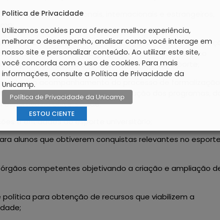
Politica de Privacidade
icos e privados, nacionais, internacionais e estrangeiros,
amp;
Utilizamos cookies para oferecer melhor experiência,
melhorar o desempenho, analisar como você interage em
Esporte e Cultura, na coordenação, na supervisão na avaliaç
nosso site e personalizar conteúdo. Ao utilizar este site,
portes e de ações de integração da extensão no ensino
você concorda com o uso de cookies. Para mais
a desportiva e de inclusão social por meio do esporte;
informações, consulte a Política de Privacidade da
vimento e o acompanhamento do processo de formalização
Unicamp.
e termos de cooperação para a execução dos programas, d
Política de Privacidade da Unicamp
 esportiva na Universidade;
ESTOU CIENTE
es e entidades do esporte universitário;
ara alunos que obtiverem conquistas relevantes no esport
 órgãos competentes objetivando a criação e ampliação d
e política para obtenção de recursos que viabilizem a
idade;