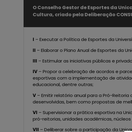
O Conselho Gestor de Esportes da Unica
Cultura, criado pela Deliberação CONS
I
– Executar a Política de Esportes da Univers
II
– Elaborar o Plano Anual de Esportes da 
III
– Estimular as iniciativas públicas e privad
IV
– Propor a celebração de acordos e parceri
esportivas com a implementação de atividade
educacional, dentre outras;
V
– Emitir relatório anual para a Pró-Reitori
desenvolvidas, bem como propostas de melho
VI
– Supervisionar a prática esportiva na U
pró-reitorias, unidades acadêmicas, núcleos
VII
– Deliberar sobre a participação da Unica