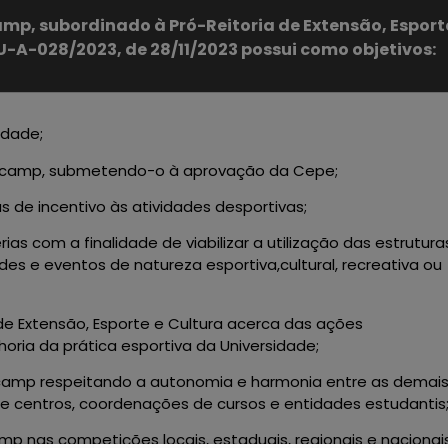
mp, subordinado à Pró-Reitoria de Extensão, Esport
U-A-028/2023, de 28/11/2023 possui como objetivos:
idade;
Unicamp, submetendo-o à aprovação da Cepe;
as de incentivo às atividades desportivas;
as com a finalidade de viabilizar a utilização das estrutura
s e eventos de natureza esportiva,cultural, recreativa ou
a de Extensão, Esporte e Cultura acerca das ações
ria da prática esportiva da Universidade;
nicamp respeitando a autonomia e harmonia entre as demai
 e centros, coordenações de cursos e entidades estudantis
mp nas competições locais, estaduais, regionais e nacionais