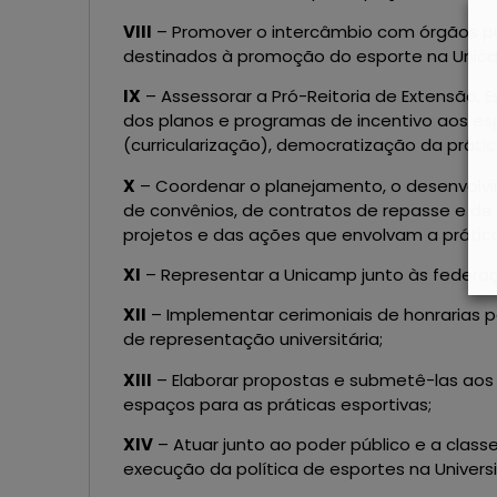
VIII
– Promover o intercâmbio com órgãos públ
destinados à promoção do esporte na Unic
IX
– Assessorar a Pró-Reitoria de Extensão, 
dos planos e programas de incentivo aos es
(curricularização), democratização da prátic
X
– Coordenar o planejamento, o desenvol
de convênios, de contratos de repasse e d
projetos e das ações que envolvam a prática
XI
– Representar a Unicamp junto às federaçõ
XII
– Implementar cerimoniais de honrarias p
de representação universitária;
XIII
– Elaborar propostas e submetê-las aos
espaços para as práticas esportivas;
XIV
– Atuar junto ao poder público e a class
execução da política de esportes na Univers