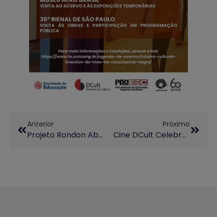
Anterior
Próximo
Projeto Rondon Abre Inscrições Para A Operação Carmibó
Cine DCult Celebra O Mês Da Consciência Negra Com Curtas E Debate Na Casa Do Lago