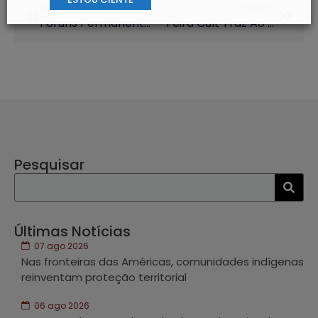
Anterior
Próximo
Fóruns Permanentes Recebem Propostas Para 2026
Feira Cult Traz Ao CIS-Guanabara Arte, Oficinas E Produção Artística Ao Vivo
Pesquisar
Últimas Notícias
07 ago 2026
Nas fronteiras das Américas, comunidades indígenas
reinventam proteção territorial
06 ago 2026