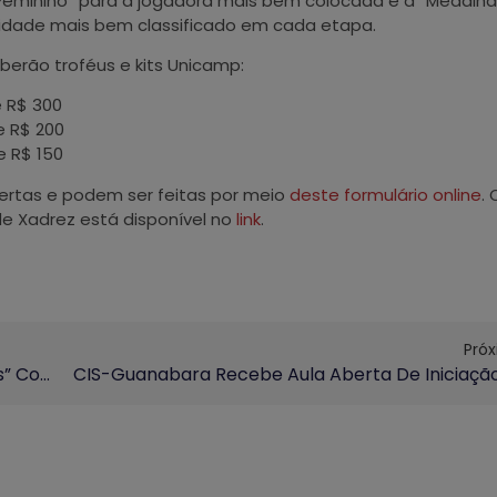
Feminino” para a jogadora mais bem colocada e a “Medalha
 idade mais bem classificado em cada etapa.
berão troféus e kits Unicamp:
e R$ 300
de R$ 200
de R$ 150
ertas e podem ser feitas por meio
deste formulário online
. 
de Xadrez está disponível no
link
.
Pró
Performance “Imaginar É Percorrer Distâncias” Convida Público A Experimentar A Cidade