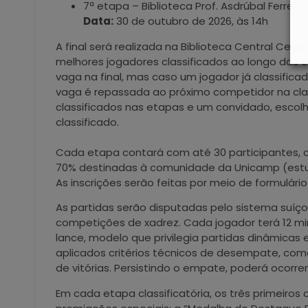
7ª etapa – Biblioteca Prof. Asdrúbal Ferreira
Data:
30 de outubro de 2026, às 14h
A final será realizada na Biblioteca Central Cesa
melhores jogadores classificados ao longo das 
vaga na final, mas caso um jogador já classifica
vaga é repassada ao próximo competidor na classi
classificados nas etapas e um convidado, escol
classificado.
Cada etapa contará com até 30 participantes, c
70% destinadas à comunidade da Unicamp (estud
As inscrições serão feitas por meio de formulári
As partidas serão disputadas pelo sistema suíç
competições de xadrez. Cada jogador terá 12 m
lance, modelo que privilegia partidas dinâmicas
aplicados critérios técnicos de desempate, com
de vitórias. Persistindo o empate, poderá ocorr
Em cada etapa classificatória, os três primeir