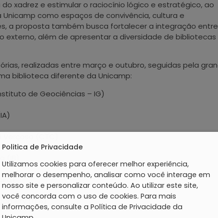
do xadrez e estimular o raciocínio lógico e estratégico, ao
 Unicamp como espaços de convivência, cultura e
des, a proposta também busca fortalecer a integração entre
co externo, além de apresentar a diversidade de bibliotecas
tórias, realizadas entre março e outubro, seguidas pela gra
a biblioteca diferente da Unicamp:
nstituto de Geociências – IG)
IA)
ni Verçosa (CTC)
Politica de Privacidade
a (IB)
Utilizamos cookies para oferecer melhor experiência,
melhorar o desempenho, analisar como você interage em
eira)
nosso site e personalizar conteúdo. Ao utilizar este site,
você concorda com o uso de cookies. Para mais
tgomery (FEA)
informações, consulte a Política de Privacidade da
Unicamp.