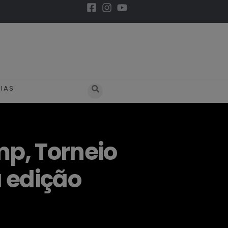
IAS
p, Torneio
 edição