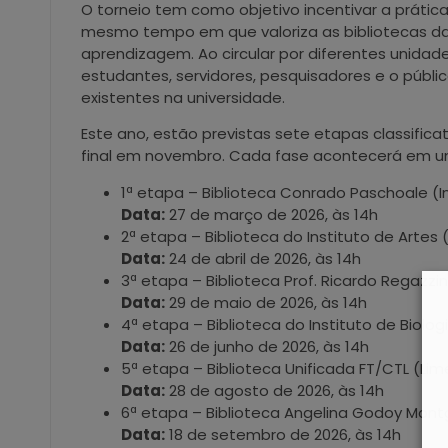
O torneio tem como objetivo incentivar a prática 
mesmo tempo em que valoriza as bibliotecas da
aprendizagem. Ao circular por diferentes unida
estudantes, servidores, pesquisadores e o públi
existentes na universidade.
Este ano, estão previstas sete etapas classifica
final em novembro. Cada fase acontecerá em um
1ª etapa – Biblioteca Conrado Paschoale (I
Data:
27 de março de 2026, às 14h
2ª etapa – Biblioteca do Instituto de Artes (
Data:
24 de abril de 2026, às 14h
3ª etapa – Biblioteca Prof. Ricardo Regazzi
Data:
29 de maio de 2026, às 14h
4ª etapa – Biblioteca do Instituto de Biologi
Data:
26 de junho de 2026, às 14h
5ª etapa – Biblioteca Unificada FT/CTL (Lim
Data:
28 de agosto de 2026, às 14h
6ª etapa – Biblioteca Angelina Godoy Mon
Data:
18 de setembro de 2026, às 14h