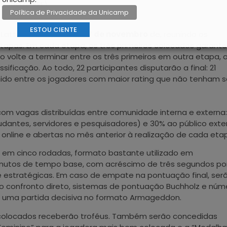
 Batista (FEF)
Política de Privacidade da Unicamp
ESTOU CIENTE
r Lattes (BCCL), no dia
27 de novembro
de, reunindo os
etapas. Em cada etapa, os três primeiros colocados garant
do volte a terminar entre os três primeiros em outra etapa, 
ficação. Ao todo, 22 participantes disputarão a final: 21
hido entre os jogadores com maior rating que não tenham 
om vagas distribuídas entre comunidade interna e externa:
antes, servidores e pesquisadores) e 30% ao público exte
o online e abertas no mês anterior à realização de cada eta
o em cinco rodadas, formato bastante utilizado em
inutos de tempo base, com acréscimo de três segundos po
 e estratégicas. Em caso de empate na pontuação final, ser
o confronto direto, sistemas de pontuação Buchholz e núm
er uma partida decisiva no formato Armageddon.
os colocados receberão troféus. Também serão concedidas