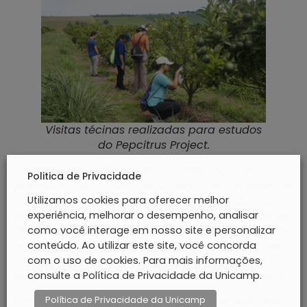
Visitas técinas realizadas para estudos
do Pepcitrus Project.
O impacto do iGEM vai além da competição. A
Politica de Privacidade
professora conta que a participação no campeonato
Utilizamos cookies para oferecer melhor
costuma abrir portas importantes para os alunos,
experiência, melhorar o desempenho, analisar
especialmente em programas de pós-graduação no
como você interage em nosso site e personalizar
exterior. “Quando um aluno tenta um doutorado fora,
conteúdo. Ao utilizar este site, você concorda
uma das primeiras perguntas é se ele contribuiu para
com o uso de cookies. Para mais informações,
o time. Quem participa do iGEM mostra liderança,
consulte a Política de Privacidade da Unicamp.
iniciativa e capacidade de trabalho. Isso pesa muito.”
Política de Privacidade da Unicamp
Para divulgar o projeto, a equipe reúne-se no IB nesta