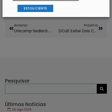
quinta, 27 de novembro, com apresentação aberta e
ESTOU CIENTE
gratuita ao público, a partir das 12h30.
Anterior
Próximo
Unicamp Sediará O XXV Congresso Da Sociedade Brasileira De Estudos Clássicos
DCult Exibe Dois Curtas-Metragens No Mês Da Consciência Negra
Pesquisar
Últimas Notícias
06 ago 2026