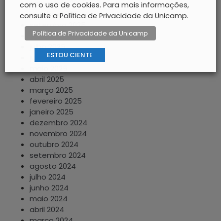
novembro 2025
com o uso de cookies. Para mais informações,
outubro 2025
consulte a Política de Privacidade da Unicamp.
setembro 2025
Política de Privacidade da Unicamp
agosto 2025
julho 2025
ESTOU CIENTE
junho 2025
maio 2025
abril 2025
março 2025
fevereiro 2025
janeiro 2025
dezembro 2024
novembro 2024
outubro 2024
setembro 2024
agosto 2024
julho 2024
junho 2024
maio 2024
abril 2024
março 2024