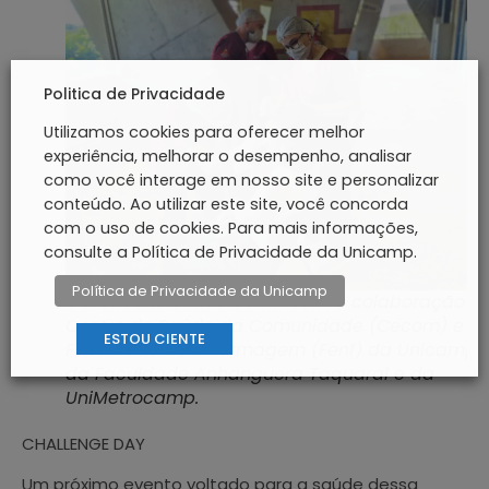
Politica de Privacidade
Utilizamos cookies para oferecer melhor
experiência, melhorar o desempenho, analisar
como você interage em nosso site e personalizar
conteúdo. Ao utilizar este site, você concorda
com o uso de cookies. Para mais informações,
consulte a Política de Privacidade da Unicamp.
Política de Privacidade da Unicamp
CO Circuito Saúde conta com a colaboração d
Centro de Saúde da Comunidade (Cecom) e d
ESTOU CIENTE
Faculdade de Enfermagem (Fenf) da Unicamp, 
da Faculdade Anhanguera Taquaral e da
UniMetrocamp.
CHALLENGE DAY
Um próximo evento voltado para a saúde dessa