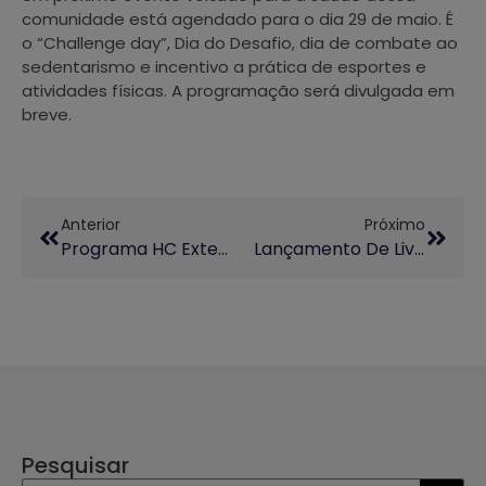
comunidade está agendado para o dia 29 de maio. É
o “Challenge day”, Dia do Desafio, dia de combate ao
sedentarismo e incentivo a prática de esportes e
atividades físicas. A programação será divulgada em
breve.
Anterior
Próximo
Programa HC Extensionando É Lançado Com Apresentação Do Coral Zíper Na Boca
Lançamento De Livro Sobre Yanomamis
Pesquisar