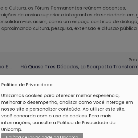
rte e Cultura, os Fóruns Permanentes reúnem docentes,
ituições de ensino superior e integrantes da sociedade em 
Consolidam-se, assim, como um espaço contínuo de diálogo
a, aproximando cultura, pesquisa, extensão e difusão pública
Pró
Programa UniversIDADE Celebra Dia Do Desafio E Dia Mundial Do Brincar Com Programação Especial
Politica de Privacidade
Utilizamos cookies para oferecer melhor experiência,
melhorar o desempenho, analisar como você interage em
nosso site e personalizar conteúdo. Ao utilizar este site,
você concorda com o uso de cookies. Para mais
informações, consulte a Política de Privacidade da
Unicamp.
Política de Privacidade da Unicamp