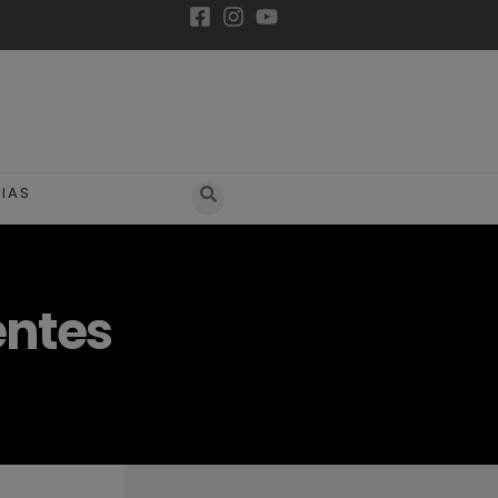
IAS
entes