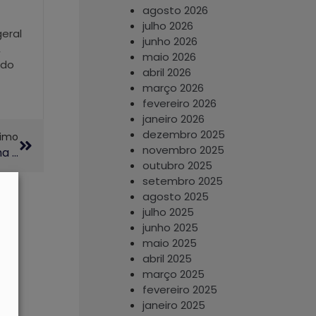
agosto 2026
julho 2026
geral
junho 2026
,
maio 2026
 do
abril 2026
março 2026
fevereiro 2026
janeiro 2026
dezembro 2025
ximo
novembro 2025
Há Quase Três Décadas, La Scarpetta Transforma Fracassos Em Comicidade
outubro 2025
setembro 2025
agosto 2025
julho 2025
junho 2025
maio 2025
abril 2025
março 2025
fevereiro 2025
janeiro 2025