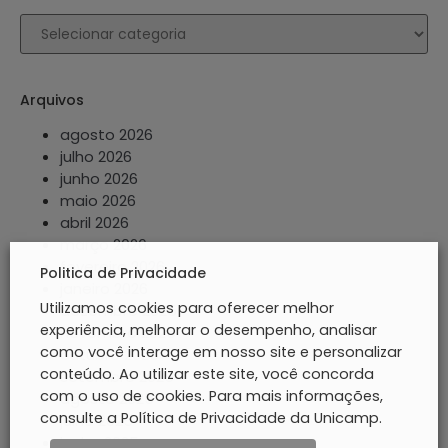
Arquivos
agosto 2026
julho 2026
junho 2026
maio 2026
abril 2026
março 2026
fevereiro 2026
Politica de Privacidade
janeiro 2026
Utilizamos cookies para oferecer melhor
dezembro 2025
experiência, melhorar o desempenho, analisar
novembro 2025
como você interage em nosso site e personalizar
outubro 2025
conteúdo. Ao utilizar este site, você concorda
setembro 2025
com o uso de cookies. Para mais informações,
agosto 2025
consulte a Política de Privacidade da Unicamp.
julho 2025
junho 2025