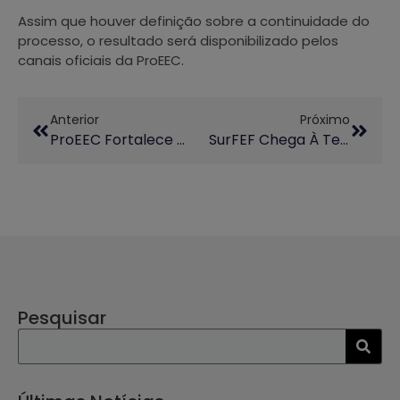
Assim que houver definição sobre a continuidade do
processo, o resultado será disponibilizado pelos
canais oficiais da ProEEC.
Anterior
Próximo
ProEEC Fortalece Aproximação Entre Unicamp E Instituto Campana
SurFEF Chega À Terceira Edição Com Apoio Da ProEEC
Pesquisar